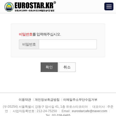
비밀번호
를 입력해주십시오.
비밀번호
확인
취소
이용약관
개인정보취급방침
이메일주소무단수집거부
(우:05254) 서울특별시 강동구 암사길 41, 1층 유로스타코리아
｜
대표이사 : 주준
언
｜
사업자등록번호 : 212-24-75250
｜
Email :
eurostarcafe@naver.com
｜
Tel :
02-338-6465