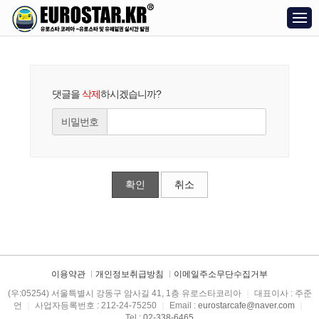
댓글을
삭제
하시겠습니까?
비밀번호
확인
취소
이용약관
개인정보취급방침
이메일주소무단수집거부
(우:05254) 서울특별시 강동구 암사길 41, 1층 유로스타코리아
｜
대표이사 : 주준
언
｜
사업자등록번호 : 212-24-75250
｜
Email :
eurostarcafe@naver.com
｜
Tel :
02-338-6465